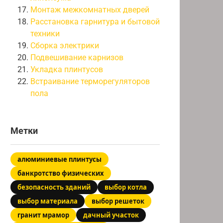
Монтаж межкомнатных дверей
Расстановка гарнитура и бытовой
техники
Сборка электрики
Подвешивание карнизов
Укладка плинтусов
Встраивание терморегуляторов
пола
Метки
алюминиевые плинтусы
банкротство физических
безопасность зданий
выбор котла
выбор материала
выбор решеток
гранит мрамор
дачный участок