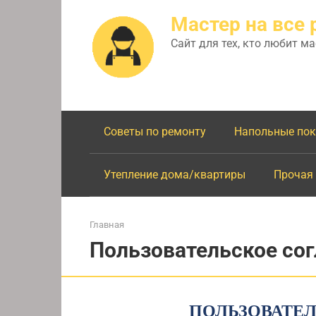
Перейти
Мастер на все 
к
контенту
Сайт для тех, кто любит м
Советы по ремонту
Напольные по
Утепление дома/квартиры
Прочая
Главная
Пользовательское со
ПОЛЬЗОВАТЕ