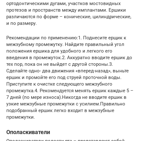
ортодонтическими дугами, участков мостовидных
протезов и пространств между имплантами. Ершики
различаются по форме – конические, цилиндрические,
и по размеру.
Рекомендации по применению:1. Поднесите ерщик к
межзубному промежутку. Найдите правильный угол
положения ершика для удобного и легкого его
введения в промежуток.2. Аккуратно вводите ершик до
тех пор, пока он не выйдет с другой стороны.3.
Сделайте одно- два движения «вперед-назад», выньте
ершик и промойте его под струей проточной воды.
Приступите к очистке следующего межзубного
промежутка.4. Рекомендуется менять ершик каждые 5 –
7 дней (по мере износа).Никогда не вводите ершик в
узкие межзубные промежутки с усилием.Правильно
подобранный ершик легко входит в межзубные
промежутки.
Ополаскиватели
Ополаскиватели полости рта – представляют собой