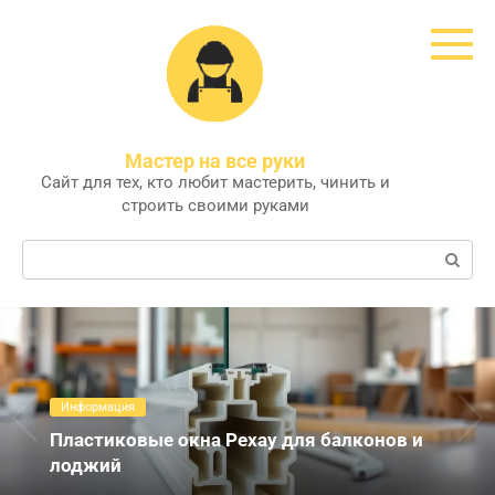
Перейти
к
контенту
Мастер на все руки
Сайт для тех, кто любит мастерить, чинить и
строить своими руками
Поиск:
Информация
Пластиковые окна Рехау для балконов и
лоджий