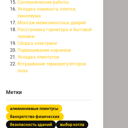
Сантехнические работы
Укладка ламината, плитки,
линолеума
Монтаж межкомнатных дверей
Расстановка гарнитура и бытовой
техники
Сборка электрики
Подвешивание карнизов
Укладка плинтусов
Встраивание терморегуляторов
пола
Метки
алюминиевые плинтусы
банкротство физических
безопасность зданий
выбор котла