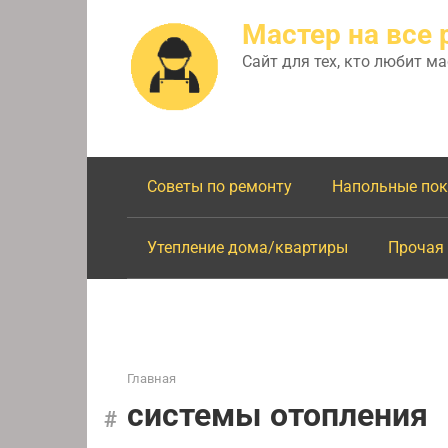
Перейти
Мастер на все 
к
контенту
Сайт для тех, кто любит м
Советы по ремонту
Напольные по
Утепление дома/квартиры
Прочая
Главная
системы отопления