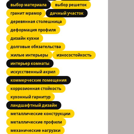
выбор материала
выбор решеток
гранит мрамор
дачный участок
деревянная столешница
деформация профиля
дизайн кухни
долговые обязательства
жилые интерьеры
износостойкость
интерьер комнаты
искусственный акрил
коммерческие помещения
коррозионная стойкость
кухонный гарнитур
ландшафтный дизайн
металлические конструкции
металлические профили
механические нагрузки