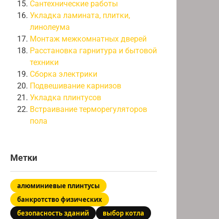
Сантехнические работы
Укладка ламината, плитки,
линолеума
Монтаж межкомнатных дверей
Расстановка гарнитура и бытовой
техники
Сборка электрики
Подвешивание карнизов
Укладка плинтусов
Встраивание терморегуляторов
пола
Метки
алюминиевые плинтусы
банкротство физических
безопасность зданий
выбор котла