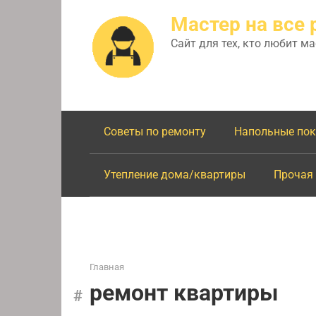
Перейти
Мастер на все 
к
контенту
Сайт для тех, кто любит м
Советы по ремонту
Напольные по
Утепление дома/квартиры
Прочая
Главная
ремонт квартиры