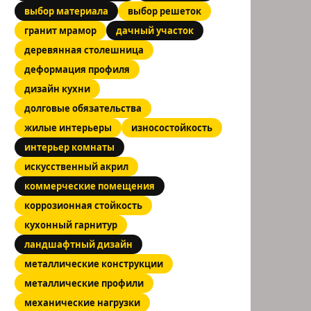
выбор материала
выбор решеток
гранит мрамор
дачный участок
деревянная столешница
деформация профиля
дизайн кухни
долговые обязательства
жилые интерьеры
износостойкость
интерьер комнаты
искусственный акрил
коммерческие помещения
коррозионная стойкость
кухонный гарнитур
ландшафтный дизайн
металлические конструкции
металлические профили
механические нагрузки