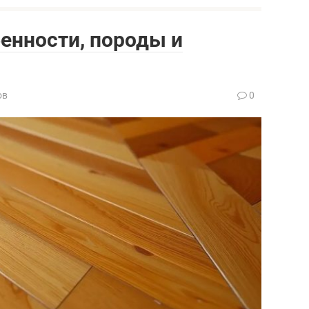
енности, породы и
ов
0