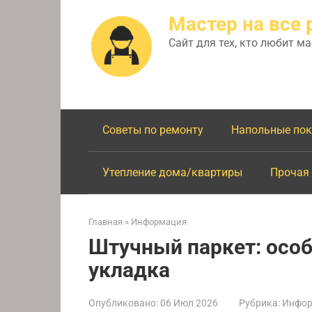
Перейти
Мастер на все 
к
контенту
Сайт для тех, кто любит м
Советы по ремонту
Напольные по
Утепление дома/квартиры
Прочая
Главная
»
Информация
Штучный паркет: особ
укладка
Опубликовано:
06 Июл 2026
Рубрика:
Инфор