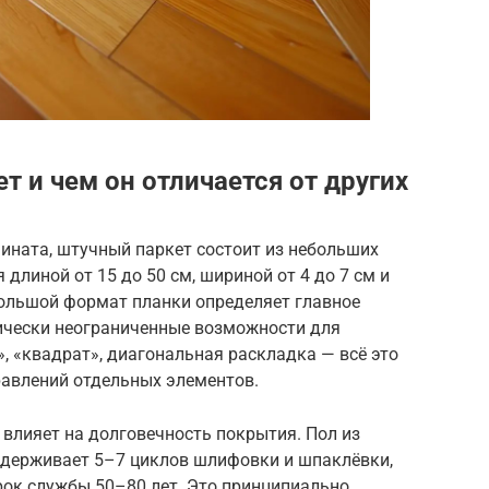
т и чем он отличается от других
мината, штучный паркет состоит из небольших
длиной от 15 до 50 см, шириной от 4 до 7 см и
большой формат планки определяет главное
ически неограниченные возможности для
», «квадрат», диагональная раскладка — всё это
равлений отдельных элементов.
влияет на долговечность покрытия. Пол из
ыдерживает 5–7 циклов шлифовки и шпаклёвки,
рок службы 50–80 лет. Это принципиально