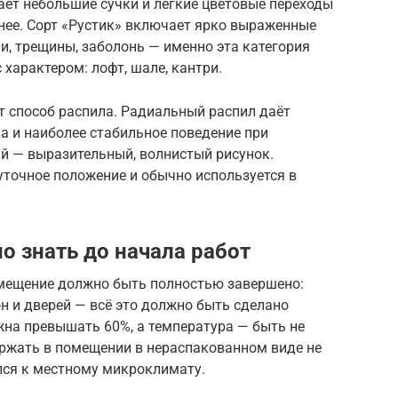
кает небольшие сучки и лёгкие цветовые переходы
нее. Сорт «Рустик» включает ярко выраженные
и, трещины, заболонь — именно эта категория
 характером: лофт, шале, кантри.
т способ распила. Радиальный распил даёт
 и наиболее стабильное поведение при
й — выразительный, волнистый рисунок.
точное положение и обычно используется в
но знать до начала работ
мещение должно быть полностью завершено:
он и дверей — всё это должно быть сделано
жна превышать 60%, а температура — быть не
ержать в помещении в нераспакованном виде не
лся к местному микроклимату.