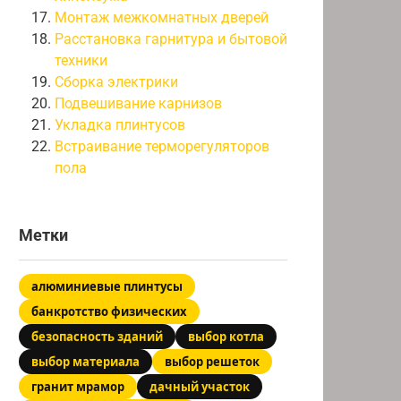
Монтаж межкомнатных дверей
Расстановка гарнитура и бытовой
техники
Сборка электрики
Подвешивание карнизов
Укладка плинтусов
Встраивание терморегуляторов
пола
Метки
алюминиевые плинтусы
банкротство физических
безопасность зданий
выбор котла
выбор материала
выбор решеток
гранит мрамор
дачный участок