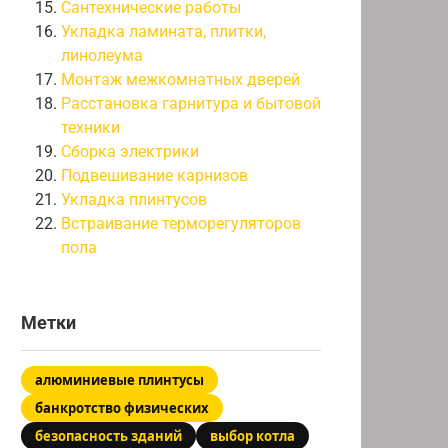
Сантехнические работы
Укладка ламината, плитки,
линолеума
Монтаж межкомнатных дверей
Расстановка гарнитура и бытовой
техники
Сборка электрики
Подвешивание карнизов
Укладка плинтусов
Встраивание терморегуляторов
пола
Метки
алюминиевые плинтусы
банкротство физических
безопасность зданий
выбор котла