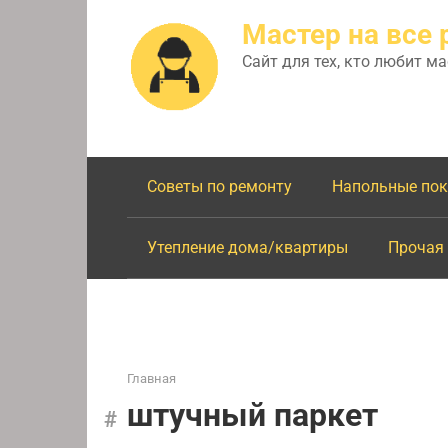
Перейти
Мастер на все 
к
контенту
Сайт для тех, кто любит м
Советы по ремонту
Напольные по
Утепление дома/квартиры
Прочая
Главная
штучный паркет