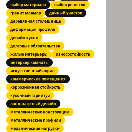
выбор материала
выбор решеток
гранит мрамор
дачный участок
деревянная столешница
деформация профиля
дизайн кухни
долговые обязательства
жилые интерьеры
износостойкость
интерьер комнаты
искусственный акрил
коммерческие помещения
коррозионная стойкость
кухонный гарнитур
ландшафтный дизайн
металлические конструкции
металлические профили
механические нагрузки