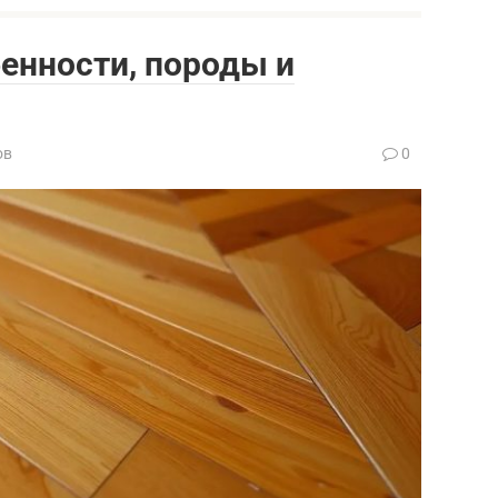
енности, породы и
ов
0