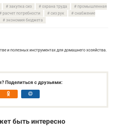
закупка сиз
охрана труда
промышленная
расчет потребности
сиз рук
снабжение
экономия бюджета
стве и полезных инструментах для домашнего хозяйства.
я? Поделиться с друзьями:
жет быть интересно