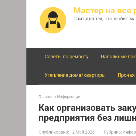
Перейти
Мастер на все 
к
контенту
Сайт для тех, кто любит м
Советы по ремонту
Напольные по
Утепление дома/квартиры
Прочая
Главная
»
Информация
Как организовать зак
предприятия без лишн
Опубликовано:
12 Май 2026
Рубрика:
Инфор