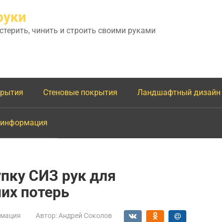
руки
астерить, чинить и строить своими руками
крытия
Стеновые покрытия
Ландшафтный дизайн
 информация
упку СИЗ рук для
их потерь
мация
Автор:
Андрей Соколов