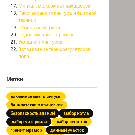
Монтаж межкомнатных дверей
Расстановка гарнитура и бытовой
техники
Сборка электрики
Подвешивание карнизов
Укладка плинтусов
Встраивание терморегуляторов
пола
Метки
алюминиевые плинтусы
банкротство физических
безопасность зданий
выбор котла
выбор материала
выбор решеток
гранит мрамор
дачный участок