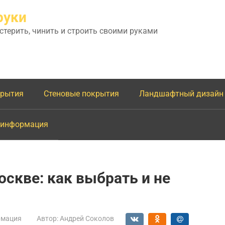
руки
астерить, чинить и строить своими руками
крытия
Стеновые покрытия
Ландшафтный дизайн
 информация
оскве: как выбрать и не
мация
Автор:
Андрей Соколов