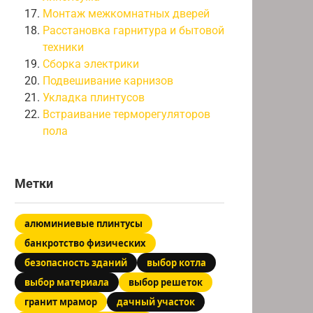
Монтаж межкомнатных дверей
Расстановка гарнитура и бытовой
техники
Сборка электрики
Подвешивание карнизов
Укладка плинтусов
Встраивание терморегуляторов
пола
Метки
алюминиевые плинтусы
банкротство физических
безопасность зданий
выбор котла
выбор материала
выбор решеток
гранит мрамор
дачный участок