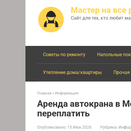
Перейти
Мастер на все 
к
контенту
Сайт для тех, кто любит м
Советы по ремонту
Напольные по
Утепление дома/квартиры
Прочая
Главная
»
Информация
Аренда автокрана в М
переплатить
Опубликовано:
15 Июн 2026
Рубрика:
Инфор