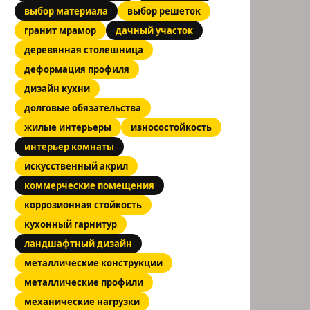
выбор материала
выбор решеток
гранит мрамор
дачный участок
деревянная столешница
деформация профиля
дизайн кухни
долговые обязательства
жилые интерьеры
износостойкость
интерьер комнаты
искусственный акрил
коммерческие помещения
коррозионная стойкость
кухонный гарнитур
ландшафтный дизайн
металлические конструкции
металлические профили
механические нагрузки