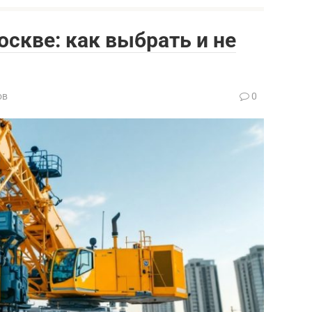
оскве: как выбрать и не
ов
0