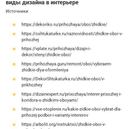
виды дизайна в интерьере
Источники
https://dekoriko.ru/prihozhaya/oboi/zhidkie/
https://oshtukaturke.ru/raznovidnosti/zhidkie-oboi-v-
prihozhej
https://vplate.ru/prihozhaya/dizajn-i-
dekor/steny/zhidkie-oboi/
https://prihozhaya.guru/remont/oboi/vybiraem-
zhidkie-dlya-oformleniya
https://DekorShtukaturka.ru/zhidkie-oboi/v-
prikhozhey
https://dizainexpert.ru/prixozhaya/interer-prixozhej-i-
koridora-s-zhidkimi-oboyami/
https://vse-otoplenie.ru/kakie-zidkie-oboi-vybrat-dla-
prihozej-podbor-i-varianty-intererov
https://arbolit.org/instruktsii/zhidkie-oboi-v-