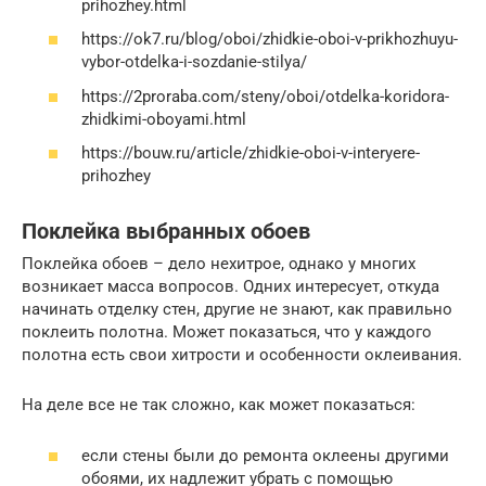
prihozhey.html
https://ok7.ru/blog/oboi/zhidkie-oboi-v-prikhozhuyu-
vybor-otdelka-i-sozdanie-stilya/
https://2proraba.com/steny/oboi/otdelka-koridora-
zhidkimi-oboyami.html
https://bouw.ru/article/zhidkie-oboi-v-interyere-
prihozhey
Поклейка выбранных обоев
Поклейка обоев – дело нехитрое, однако у многих
возникает масса вопросов. Одних интересует, откуда
начинать отделку стен, другие не знают, как правильно
поклеить полотна. Может показаться, что у каждого
полотна есть свои хитрости и особенности оклеивания.
На деле все не так сложно, как может показаться:
если стены были до ремонта оклеены другими
обоями, их надлежит убрать с помощью