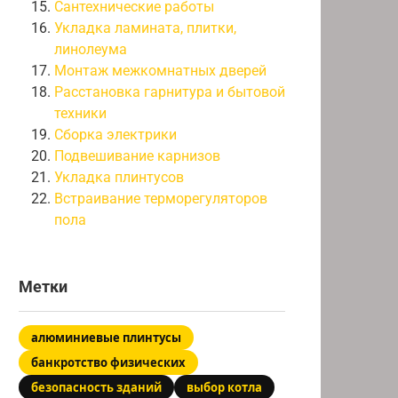
Сантехнические работы
Укладка ламината, плитки,
линолеума
Монтаж межкомнатных дверей
Расстановка гарнитура и бытовой
техники
Сборка электрики
Подвешивание карнизов
Укладка плинтусов
Встраивание терморегуляторов
пола
Метки
алюминиевые плинтусы
банкротство физических
безопасность зданий
выбор котла