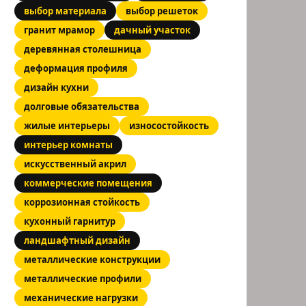
выбор материала
выбор решеток
гранит мрамор
дачный участок
деревянная столешница
деформация профиля
дизайн кухни
долговые обязательства
жилые интерьеры
износостойкость
интерьер комнаты
искусственный акрил
коммерческие помещения
коррозионная стойкость
кухонный гарнитур
ландшафтный дизайн
металлические конструкции
металлические профили
механические нагрузки