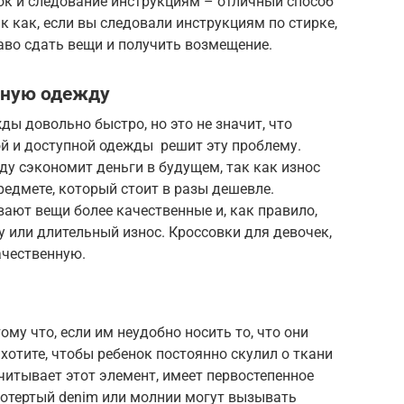
ок и следование инструкциям – отличный способ
к как, если вы следовали инструкциям по стирке,
раво сдать вещи и получить возмещение.
нную одежду
ды довольно быстро, но это не значит, что
й и доступной одежды решит эту проблему.
у сэкономит деньги в будущем, так как износ
предмете, который стоит в разы дешевле.
ают вещи более качественные и, как правило,
 или длительный износ. Кроссовки для девочек,
ачественную.
ому что, если им неудобно носить то, что они
 хотите, чтобы ребенок постоянно скулил о ткани
учитывает этот элемент, имеет первостепенное
потертый denim или молнии могут вызывать