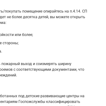
ть/покупать помещение опирайтесь на п.4.14. СП
удет не более десятка детей, вы можете открыть
ома:
тойкости или более;
е стороны;
а.
ь пожарный выход и соизмерять ширину
роемов с соответствующими документами, что
реждений.
аботанных под детские развивающие центры на
мментариям Госпожслужбы классифицировать