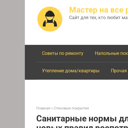
Перейти
Мастер на все 
к
контенту
Сайт для тех, кто любит м
Советы по ремонту
Напольные по
Утепление дома/квартиры
Прочая
Главная
»
Стеновые покрытия
Санитарные нормы для
новых правил роспот