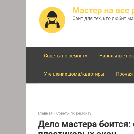
Перейти
Мастер на все 
к
контенту
Сайт для тех, кто любит м
Советы по ремонту
Напольные по
Утепление дома/квартиры
Прочая
Главная
»
Советы по ремонту
Дело мастера боится:
пластиковых окон