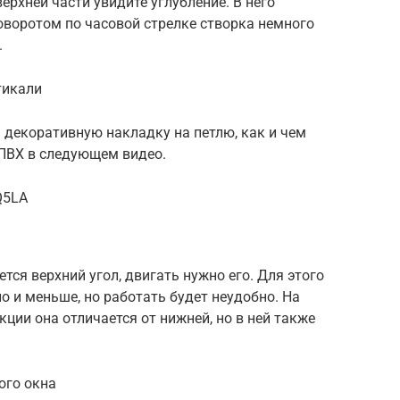
верхней части увидите углубление. В него
оворотом по часовой стрелке створка немного
.
тикали
ь декоративную накладку на петлю, как и чем
ПВХ в следующем видео.
Q5LA
тся верхний угол, двигать нужно его. Для этого
о и меньше, но работать будет неудобно. На
кции она отличается от нижней, но в ней также
ого окна