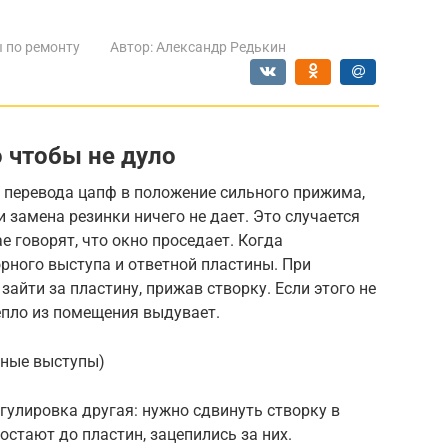
 по ремонту
Автор:
Александр Редькин
 чтобы не дуло
 перевода цапф в положение сильного прижима,
и замена резинки ничего не дает. Это случается
е говорят, что окно проседает. Когда
орного выступа и ответной пластины. При
айти за пластину, прижав створку. Если этого не
епло из помещения выдувает.
мные выступы)
гулировка другая: нужно сдвинуть створку в
достают до пластин, зацепились за них.