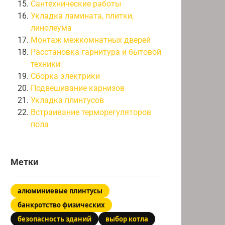
Сантехнические работы
Укладка ламината, плитки,
линолеума
Монтаж межкомнатных дверей
Расстановка гарнитура и бытовой
техники
Сборка электрики
Подвешивание карнизов
Укладка плинтусов
Встраивание терморегуляторов
пола
Метки
алюминиевые плинтусы
банкротство физических
безопасность зданий
выбор котла