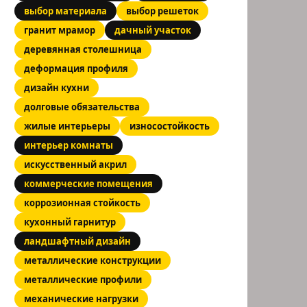
выбор материала
выбор решеток
гранит мрамор
дачный участок
деревянная столешница
деформация профиля
дизайн кухни
долговые обязательства
жилые интерьеры
износостойкость
интерьер комнаты
искусственный акрил
коммерческие помещения
коррозионная стойкость
кухонный гарнитур
ландшафтный дизайн
металлические конструкции
металлические профили
механические нагрузки