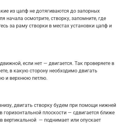
кие из цапф не дотягиваются до запорных
ля начала осмотрите, створку, запомните, где
есь за раму створки в местах установки цапф и
одвижной, если нет — двигается. Так проверяете в
яете, в какую сторону необходимо двигать
юю и верхнюю петлю.
 внизу, двигать створку будем при помощи нижней
а в горизонтальной плоскости — сдвигается ближе
— в вертикальной — поднимает или опускает