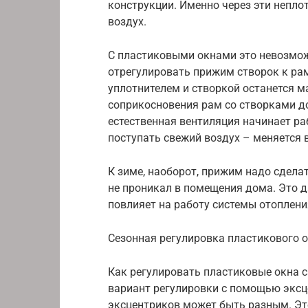
конструкции. Именно через эти непло
воздух.
С пластиковыми окнами это невозможн
отрегулировать прижим створок к ра
уплотнителем и створкой останется м
соприкосновения рам со створками до
естественная вентиляция начинает ра
поступать свежий воздух – меняется
К зиме, наоборот, прижим надо сдела
не проникал в помещения дома. Это д
повлияет на работу системы отоплени
Сезонная регулировка пластикового 
Как регулировать пластиковые окна с
вариант регулировки с помощью эксце
эксцентриков может быть разным. Это