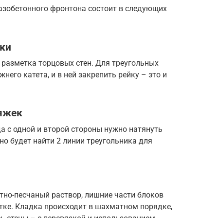
азобетонного фронтона состоит в следующих
йки
 разметка торцовых стен. Для треугольных
него катета, и в ней закрепить рейку – это и
яжек
да с одной и второй стороны нужно натянуть
о будет найти 2 линии треугольника для
но-песчаный раствор, лишние части блоков
тке. Кладка происходит в шахматном порядке,