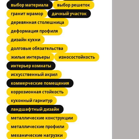
выбор материала
выбор решеток
гранит мрамор
дачный участок
деревянная столешница
деформация профиля
дизайн кухни
долговые обязательства
жилые интерьеры
износостойкость
интерьер комнаты
искусственный акрил
коммерческие помещения
коррозионная стойкость
кухонный гарнитур
ландшафтный дизайн
металлические конструкции
металлические профили
механические нагрузки