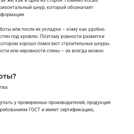
ак же, как и одна из сторон. Помимо косых
оризонтальный шнур, который обозначает
еформации.
боты или после их укладки – кому как удобно.
 стен под кровлю. Поэтому ровности разметки
в котором хорошо помогают строительные шнуры.
ости или неровности стены – их всегда можно
.
боты?
тва:
упать у проверенных производителей, продукция
требованиям ГОСТ и имеет сертификацию,