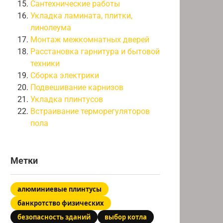
Сантехнические работы
Укладка ламината, плитки,
линолеума
Монтаж межкомнатных дверей
Расстановка гарнитура и бытовой
техники
Сборка электрики
Подвешивание карнизов
Укладка плинтусов
Встраивание терморегуляторов
пола
Метки
алюминиевые плинтусы
банкротство физических
безопасность зданий
выбор котла