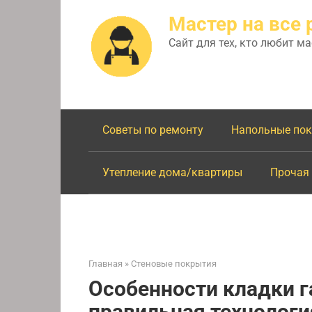
Перейти
Мастер на все 
к
контенту
Сайт для тех, кто любит м
Советы по ремонту
Напольные по
Утепление дома/квартиры
Прочая
Главная
»
Стеновые покрытия
Особенности кладки г
правильная технолог