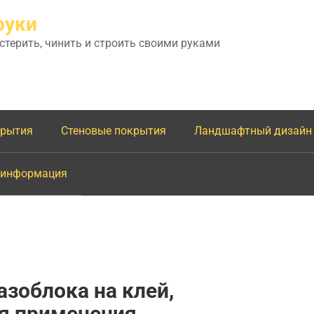
руки
астерить, чинить и строить своими руками
крытия
Стеновые покрытия
Ландшафтный дизайн
 информация
азоблока на клей,
ия применения