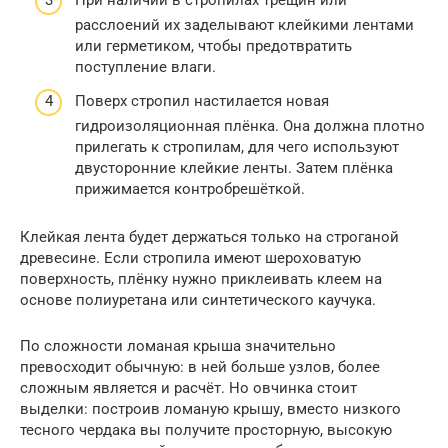
При наличии в стропилах трещин или
расслоений их заделывают клейкими лентами
или герметиком, чтобы предотвратить
поступление влаги.
Поверх стропил настилается новая
гидроизоляционная плёнка. Она должна плотно
прилегать к стропилам, для чего используют
двусторонние клейкие ленты. Затем плёнка
прижимается контробрешёткой.
Клейкая лента будет держаться только на строганой
древесине. Если стропила имеют шероховатую
поверхность, плёнку нужно приклеивать клеем на
основе полиуретана или синтетического каучука.
По сложности ломаная крыша значительно
превосходит обычную: в ней больше узлов, более
сложным является и расчёт. Но овчинка стоит
выделки: построив ломаную крышу, вместо низкого
тесного чердака вы получите просторную, высокую