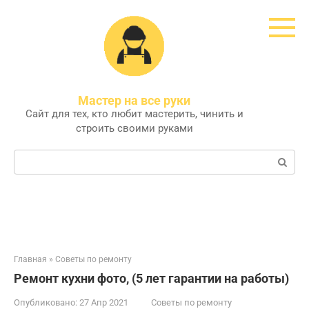
Перейти
к
контенту
Мастер на все руки
Сайт для тех, кто любит мастерить, чинить и
строить своими руками
Поиск:
Главная
»
Советы по ремонту
Ремонт кухни фото, (5 лет гарантии на работы)
Опубликовано:
27 Апр 2021
Советы по ремонту