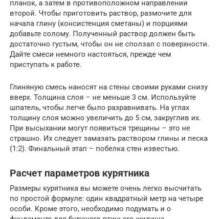
планок, а затем в противоположном направлении
второй. Чтобы приготовить раствор, размочите для
начала глину (консистенция сметаны) и порциями
добавьте солому. Полученный раствор должен быть
достаточно густым, чтобы он не сползал с поверхности.
Дайте смеси немного настояться, прежде чем
приступать к работе.
Глиняную смесь наносят на стены своими руками снизу
вверх. Толщина слоя – не меньше 3 см. Используйте
шпатель, чтобы легче было разравнивать. На углах
толщину слоя можно увеличить до 5 см, закруглив их.
При высыхании могут появиться трещины – это не
страшно. Их следует замазать раствором глины и песка
(1:2). Финальный этап – побелка стен известью.
Расчет параметров курятника
Размеры курятника вы можете очень легко высчитать
по простой формуле: один квадратный метр на четыре
особи. Кроме этого, необходимо подумать и о
фундаменте для будущего птичьего жилища.