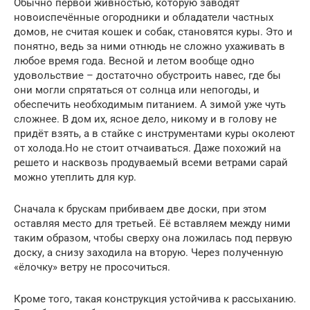
Обычно первой живностью, которую заводят
новоиспечённые огородники и обладатели частных
домов, не считая кошек и собак, становятся куры. Это и
понятно, ведь за ними отнюдь не сложно ухаживать в
любое время года. Весной и летом вообще одно
удовольствие – достаточно обустроить навес, где бы
они могли спрятаться от солнца или непогоды, и
обеспечить необходимым питанием. А зимой уже чуть
сложнее. В дом их, ясное дело, никому и в голову не
придёт взять, а в стайке с инструментами куры околеют
от холода.Но не стоит отчаиваться. Даже похожий на
решето и насквозь продуваемый всеми ветрами сарай
можно утеплить для кур.
Сначала к брускам прибиваем две доски, при этом
оставляя место для третьей. Её вставляем между ними
таким образом, чтобы сверху она ложилась под первую
доску, а снизу заходила на вторую. Через полученную
«ёлочку» ветру не просочиться.
Кроме того, такая конструкция устойчива к рассыханию.