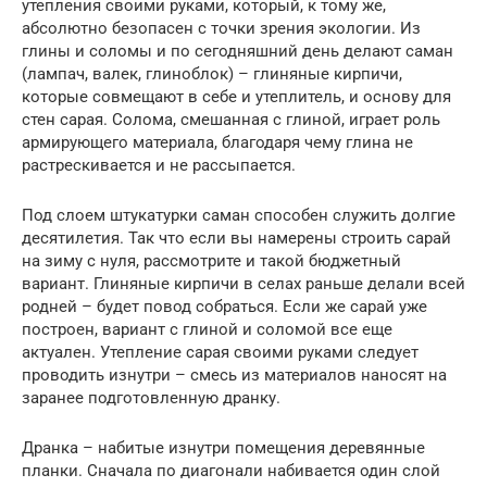
утепления своими руками, который, к тому же,
абсолютно безопасен с точки зрения экологии. Из
глины и соломы и по сегодняшний день делают саман
(лампач, валек, глиноблок) – глиняные кирпичи,
которые совмещают в себе и утеплитель, и основу для
стен сарая. Солома, смешанная с глиной, играет роль
армирующего материала, благодаря чему глина не
растрескивается и не рассыпается.
Под слоем штукатурки саман способен служить долгие
десятилетия. Так что если вы намерены строить сарай
на зиму с нуля, рассмотрите и такой бюджетный
вариант. Глиняные кирпичи в селах раньше делали всей
родней – будет повод собраться. Если же сарай уже
построен, вариант с глиной и соломой все еще
актуален. Утепление сарая своими руками следует
проводить изнутри – смесь из материалов наносят на
заранее подготовленную дранку.
Дранка – набитые изнутри помещения деревянные
планки. Сначала по диагонали набивается один слой