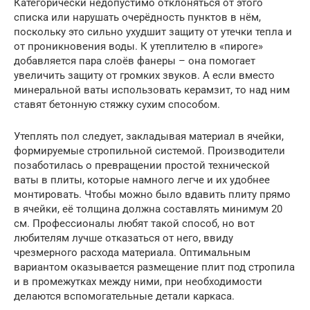
Категорически недопустимо отклоняться от этого
списка или нарушать очерёдность пунктов в нём,
поскольку это сильно ухудшит защиту от утечки тепла и
от проникновения воды. К утеплителю в «пироге»
добавляется пара слоёв фанеры – она помогает
увеличить защиту от громких звуков. А если вместо
минеральной ваты использовать керамзит, то над ним
ставят бетонную стяжку сухим способом.
Утеплять пол следует, закладывая материал в ячейки,
формируемые стропильной системой. Производители
позаботилась о превращении простой технической
ваты в плиты, которые намного легче и их удобнее
монтировать. Чтобы можно было вдавить плиту прямо
в ячейки, её толщина должна составлять минимум 20
см. Профессионалы любят такой способ, но вот
любителям лучше отказаться от него, ввиду
чрезмерного расхода материала. Оптимальным
вариантом оказывается размещение плит под стропила
и в промежутках между ними, при необходимости
делаются вспомогательные детали каркаса.