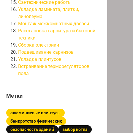
Сантехнические работы
Укладка ламината, плитки,
линолеума
Монтаж межкомнатных дверей
Расстановка гарнитура и бытовой
техники
Сборка электрики
Подвешивание карнизов
Укладка плинтусов
Встраивание терморегуляторов
пола
Метки
алюминиевые плинтусы
банкротство физических
безопасность зданий
выбор котла