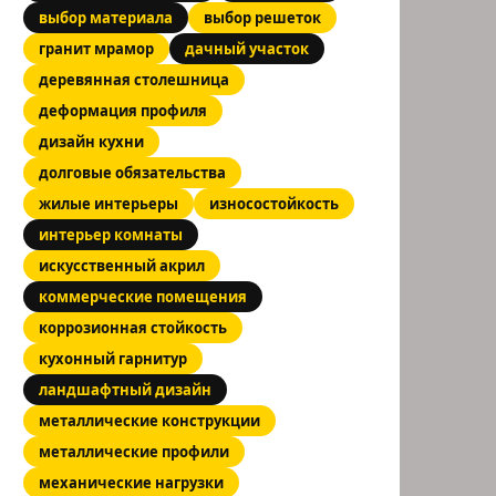
выбор материала
выбор решеток
гранит мрамор
дачный участок
деревянная столешница
деформация профиля
дизайн кухни
долговые обязательства
жилые интерьеры
износостойкость
интерьер комнаты
искусственный акрил
коммерческие помещения
коррозионная стойкость
кухонный гарнитур
ландшафтный дизайн
металлические конструкции
металлические профили
механические нагрузки