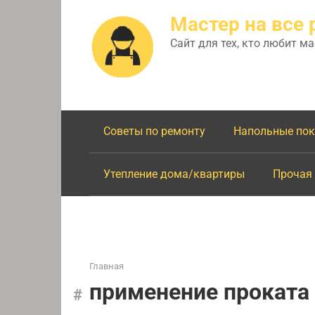
Перейти
Мастер на все 
к
контенту
Сайт для тех, кто любит м
Советы по ремонту
Напольные по
Утепление дома/квартиры
Прочая
Главная
применение проката