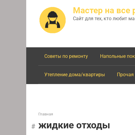
Перейти
Мастер на все 
к
контенту
Сайт для тех, кто любит м
Советы по ремонту
Напольные по
Утепление дома/квартиры
Прочая
Главная
жидкие отходы