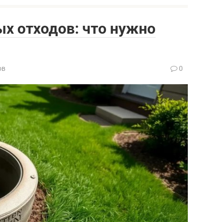
х отходов: что нужно
ов
0