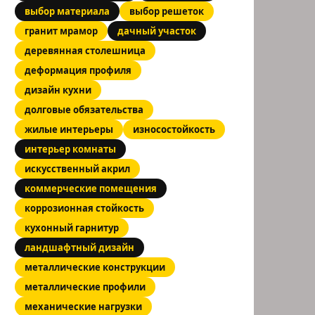
выбор материала
выбор решеток
гранит мрамор
дачный участок
деревянная столешница
деформация профиля
дизайн кухни
долговые обязательства
жилые интерьеры
износостойкость
интерьер комнаты
искусственный акрил
коммерческие помещения
коррозионная стойкость
кухонный гарнитур
ландшафтный дизайн
металлические конструкции
металлические профили
механические нагрузки