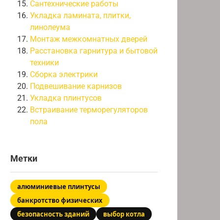
Сантехнические работы
Укладка ламината, плитки,
линолеума
Монтаж межкомнатных дверей
Расстановка гарнитура и бытовой
техники
Сборка электрики
Подвешивание карнизов
Укладка плинтусов
Встраивание терморегуляторов
пола
Метки
алюминиевые плинтусы
банкротство физических
безопасность зданий
выбор котла