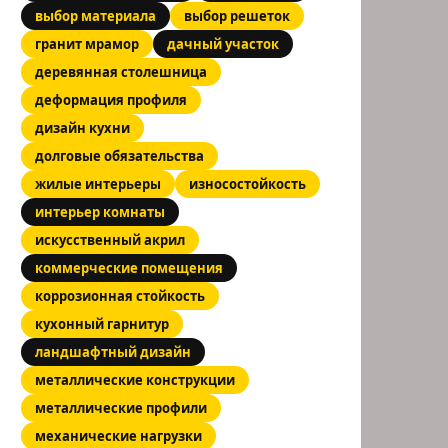
выбор материала
выбор решеток
гранит мрамор
дачный участок
деревянная столешница
деформация профиля
дизайн кухни
долговые обязательства
жилые интерьеры
износостойкость
интерьер комнаты
искусственный акрил
коммерческие помещения
коррозионная стойкость
кухонный гарнитур
ландшафтный дизайн
металлические конструкции
металлические профили
механические нагрузки