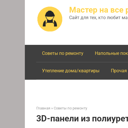
Перейти
Мастер на все 
к
контенту
Сайт для тех, кто любит м
Советы по ремонту
Напольные по
Утепление дома/квартиры
Прочая
Главная
»
Советы по ремонту
3D-панели из полиуре