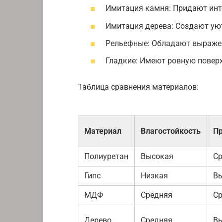
Имитация камня: Придают инте
Имитация дерева: Создают ую
Рельефные: Обладают выражен
Гладкие: Имеют ровную повер
Таблица сравнения материалов:
Материал
Влагостойкость
Пр
Полиуретан
Высокая
С
Гипс
Низкая
В
МДФ
Средняя
С
Дерево
Средняя
В