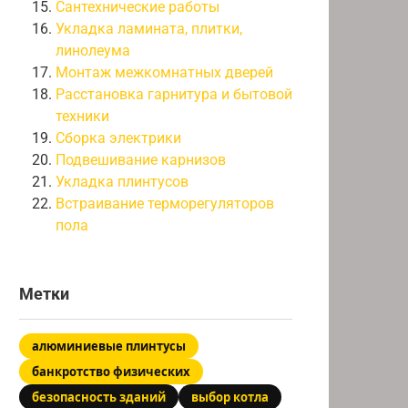
Сантехнические работы
Укладка ламината, плитки,
линолеума
Монтаж межкомнатных дверей
Расстановка гарнитура и бытовой
техники
Сборка электрики
Подвешивание карнизов
Укладка плинтусов
Встраивание терморегуляторов
пола
Метки
алюминиевые плинтусы
банкротство физических
безопасность зданий
выбор котла