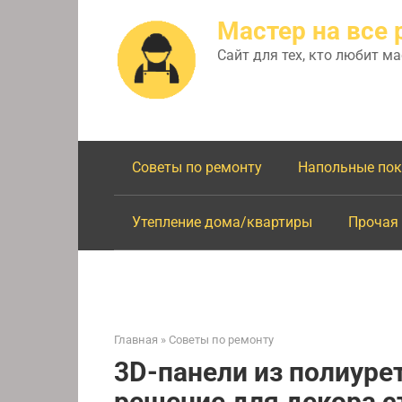
Перейти
Мастер на все 
к
контенту
Сайт для тех, кто любит м
Советы по ремонту
Напольные по
Утепление дома/квартиры
Прочая
Главная
»
Советы по ремонту
3D-панели из полиуре
решение для декора с