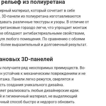
 рельеф из полиуретана
ерный материал, который сочетает в себе
ь. 3D-панели из полиуретана изготавливаются
давать различные текстуры и узоры. В отличие от
уретановые гораздо легче, что упрощает монтаж
акже обладают антибактериальными свойствами,
для любого помещения. По сравнению с обоями
 более выразительный и долговечный результат.
ановых 3D-панелей
ы получаете ряд неоспоримых преимуществ. Во-
ан устойчив к механическим повреждениям и не
нтажа. Панели легко режутся, сверлятся и
ость создания уникального дизайна.
ляет реализовать любые дизайнерские идеи.
ый и гигиеничный материал, не выделяющий
ичный способ быстро и недорого обновить