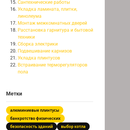
Сантехнические работы
Укладка ламината, плитки,
линолеума
Монтаж межкомнатных дверей
Расстановка гарнитура и бытовой
техники
Сборка электрики
Подвешивание карнизов
Укладка плинтусов
Встраивание терморегуляторов
пола
Метки
алюминиевые плинтусы
банкротство физических
безопасность зданий
выбор котла