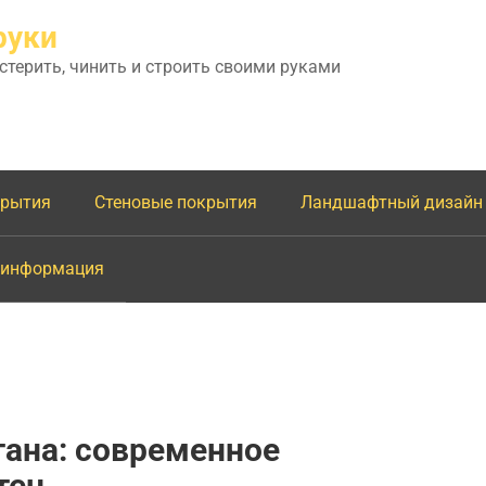
руки
астерить, чинить и строить своими руками
крытия
Стеновые покрытия
Ландшафтный дизайн
 информация
тана: современное
тен