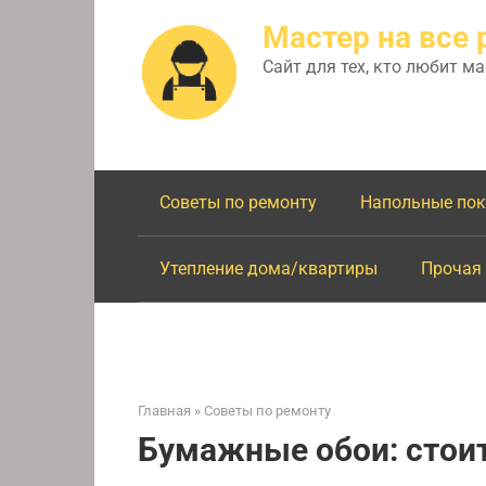
Перейти
Мастер на все 
к
контенту
Сайт для тех, кто любит м
Советы по ремонту
Напольные по
Утепление дома/квартиры
Прочая
Главная
»
Советы по ремонту
Бумажные обои: стоит