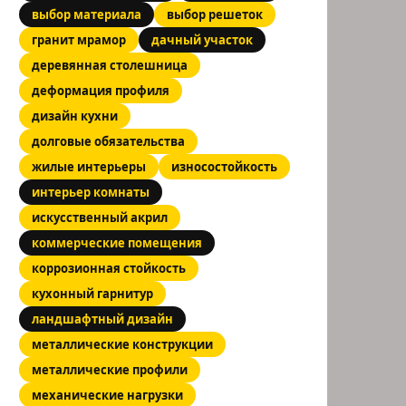
выбор материала
выбор решеток
гранит мрамор
дачный участок
деревянная столешница
деформация профиля
дизайн кухни
долговые обязательства
жилые интерьеры
износостойкость
интерьер комнаты
искусственный акрил
коммерческие помещения
коррозионная стойкость
кухонный гарнитур
ландшафтный дизайн
металлические конструкции
металлические профили
механические нагрузки