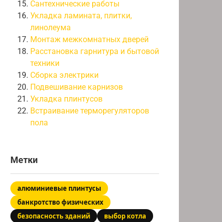
Сантехнические работы
Укладка ламината, плитки,
линолеума
Монтаж межкомнатных дверей
Расстановка гарнитура и бытовой
техники
Сборка электрики
Подвешивание карнизов
Укладка плинтусов
Встраивание терморегуляторов
пола
Метки
алюминиевые плинтусы
банкротство физических
безопасность зданий
выбор котла