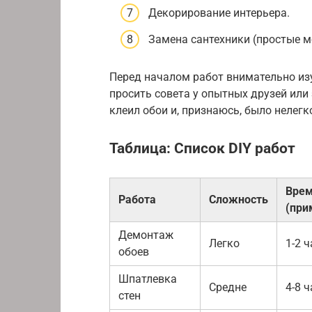
Декорирование интерьера.
Замена сантехники (простые м
Перед началом работ внимательно изу
просить совета у опытных друзей или
клеил обои и, признаюсь, было нелегк
Таблица: Список DIY работ
Вре
Работа
Сложность
(при
Демонтаж
Легко
1-2 
обоев
Шпатлевка
Средне
4-8 
стен