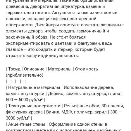
натуральные материалы, такие как брашированная
древесина, декоративная штукатурка, камень и
терракотовая плитка. Актуальны также известковые
покраски, создающие эффект состаренной
поверхности. Дизайнеры советуют сочетать различные
элементы декора, чтобы создать гармоничный и
законченный образ. Не стоит бояться
экспериментировать с цветами и фактурами, ведь
главное – это создать интерьер, который будет
отражать вашу индивидуальность.
| Тренд | Описание | Материалы | Стоимость
(приблизительно) |
|—|—|—|—|
| Натуральные материалы | Использование дерева,
камня, штукатурки | Дерево, камень, штукатурка, глина |
500 — 5000 руб/м² |
| Текстурные поверхности | Рельефные обои, 3D-панели,
фактурная краска | Винил, МДФ, полимер, акрил | 300 —
3000 руб/м² |
| Акцентные стены | Оформление одной стены в
контрастном цвете или с использованием необычных