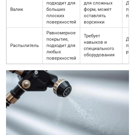
подходит для
для сложных
Для
Валик
больших
форм, может
пло
плоских
оставлять
пов
поверхностей
ворсинки
Равномерное
Требует
покрытие,
Для
навыков и
Распылитель
подходит для
про
специального
любых
рез
оборудования
поверхностей