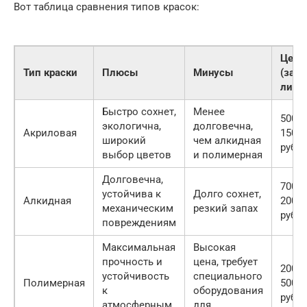
Вот таблица сравнения типов красок:
Цена
Тип краски
Плюсы
Минусы
(за
литр)
Быстро сохнет,
Менее
500-
экологична,
долговечна,
Акриловая
1500
широкий
чем алкидная
руб.
выбор цветов
и полимерная
Долговечна,
700-
устойчива к
Долго сохнет,
Алкидная
2000
механическим
резкий запах
руб.
повреждениям
Максимальная
Высокая
прочность и
цена, требует
2000-
устойчивость
специального
Полимерная
5000
к
оборудования
руб.
атмосферным
для