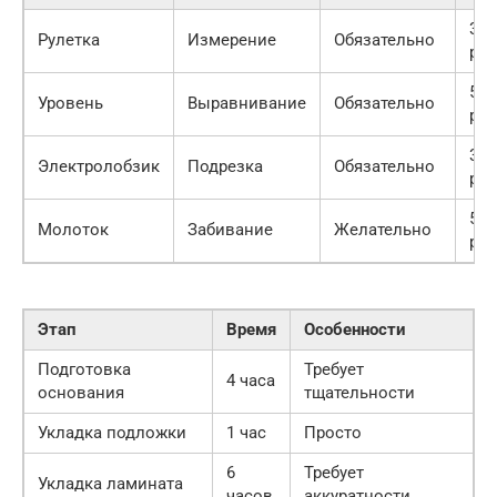
300
Рулетка
Измерение
Обязательно
руб
500
Уровень
Выравнивание
Обязательно
руб
300
Электролобзик
Подрезка
Обязательно
руб
500
Молоток
Забивание
Желательно
руб
Этап
Время
Особенности
Подготовка
Требует
4 часа
основания
тщательности
Укладка подложки
1 час
Просто
6
Требует
Укладка ламината
часов
аккуратности