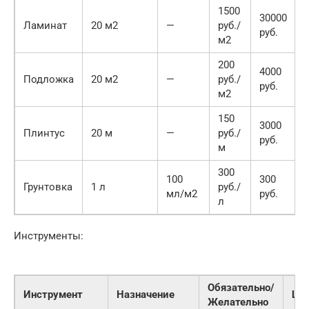
1500
30000
Ламинат
20 м2
—
руб./
руб.
м2
200
4000
Подложка
20 м2
—
руб./
руб.
м2
150
3000
Плинтус
20 м
—
руб./
руб.
м
300
100
300
Грунтовка
1 л
руб./
мл/м2
руб.
л
Инструменты:
Обязательно/
Инструмент
Назначение
Це
Желательно