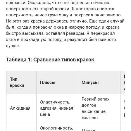
покраски. Оказалось, что я не тщательно очистил
поверхность от старой краски. Я повторно очистил
поверхность, нанес грунтовку и покрасил окна заново.
На этот раз краска держалась отлично. Еще один случай
был, когда я покрасил окна в жаркую погоду, и краска
быстро высыхала, оставляя разводы. Я перекрасил
окна в прохладную погоду, и результат был намного
лучше.
Таблица 1: Сравнение типов красок
Це
Тип
Плюсы
Минусы
(за
краски
л)
Резкий запах,
Эластичность,
500
долгое
Алкидная
адгезия, низкая
800
высыхание,
цена
руб
желтеет
Экологичность,
Менее