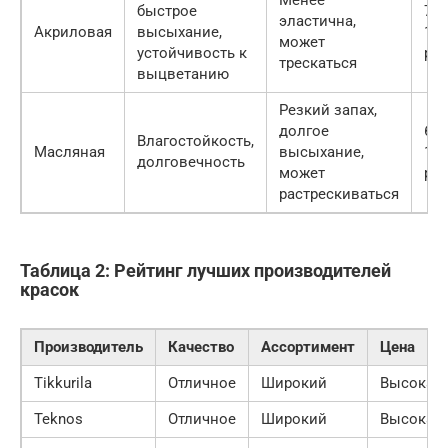
быстрое
700
эластична,
Акриловая
высыхание,
120
может
устойчивость к
руб
трескаться
выцветанию
Резкий запах,
долгое
600
Влагостойкость,
Масляная
высыхание,
100
долговечность
может
руб
растрескиваться
Таблица 2: Рейтинг лучших производителей
красок
Производитель
Качество
Ассортимент
Цена
Tikkurila
Отличное
Широкий
Высокая
Teknos
Отличное
Широкий
Высокая