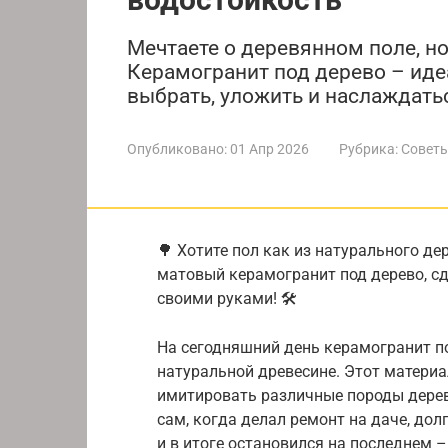
Мечтаете о деревянном поле, но
Керамогранит под дерево – иде
выбрать, уложить и наслаждат
Опубликовано:
01 Апр 2026
Рубрика:
Советы
🌳 Хотите пол как из натурального де
матовый керамогранит под дерево, сд
своими руками! 🛠️
На сегодняшний день керамогранит п
натуральной древесине. Этот материа
имитировать различные породы дерева
сам, когда делал ремонт на даче, до
и в итоге остановился на последнем –