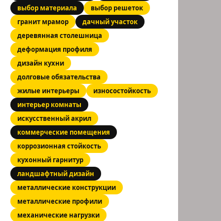
выбор материала
выбор решеток
гранит мрамор
дачный участок
деревянная столешница
деформация профиля
дизайн кухни
долговые обязательства
жилые интерьеры
износостойкость
интерьер комнаты
искусственный акрил
коммерческие помещения
коррозионная стойкость
кухонный гарнитур
ландшафтный дизайн
металлические конструкции
металлические профили
механические нагрузки