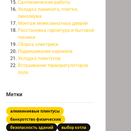
Сантехнические работы
Укладка ламината, плитки,
линолеума
Монтаж межкомнатных дверей
Расстановка гарнитура и бытовой
техники
Сборка электрики
Подвешивание карнизов
Укладка плинтусов
Встраивание терморегуляторов
пола
Метки
алюминиевые плинтусы
банкротство физических
безопасность зданий
выбор котла