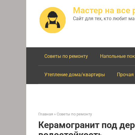
Перейти
Мастер на все 
к
контенту
Сайт для тех, кто любит м
Советы по ремонту
Напольные по
Утепление дома/квартиры
Прочая
Главная
»
Советы по ремонту
Керамогранит под дер
водостойкость