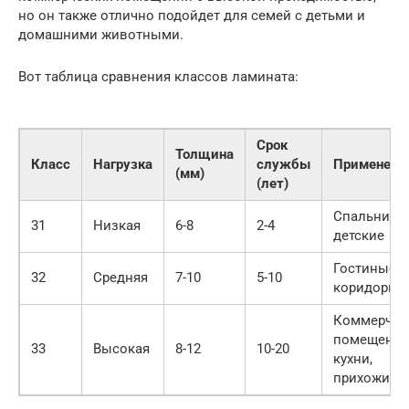
но он также отлично подойдет для семей с детьми и
домашними животными.
Вот таблица сравнения классов ламината:
Срок
Толщина
Класс
Нагрузка
службы
Применени
(мм)
(лет)
Спальни,
31
Низкая
6-8
2-4
детские
Гостиные,
32
Средняя
7-10
5-10
коридоры
Коммерчес
помещения
33
Высокая
8-12
10-20
кухни,
прихожие