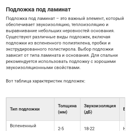
Подложка под ламинат
Подложка под ламинат – это важный элемент, который
обеспечивает звукоизоляцию, теплоизоляцию и
выравнивание небольших неровностей основания.
Существуют различные виды подложек, включая
подложки из вспененного полиэтилена, пробки и
экструдированного полистирола. Выбор подложки
зависит от типа ламината и основания. Для спальни
рекомендуется использовать подложку с хорошими
звукоизоляционными свойствами.
Вот таблица характеристик подложек:
Толщина
Звукоизоляция
Тип подложки
Вла
(мм)
(дБ)
Вспененный
2-5
18-22
Низ