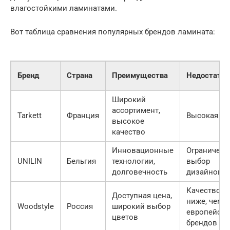
влагостойкими ламинатами.
Вот таблица сравнения популярных брендов ламината:
Бренд
Страна
Преимущества
Недостатки
Широкий
ассортимент,
Tarkett
Франция
Высокая це
высокое
качество
Инновационные
Ограничен
UNILIN
Бельгия
технологии,
выбор
долговечность
дизайнов
Качество
Доступная цена,
ниже, чем у
Woodstyle
Россия
широкий выбор
европейски
цветов
брендов