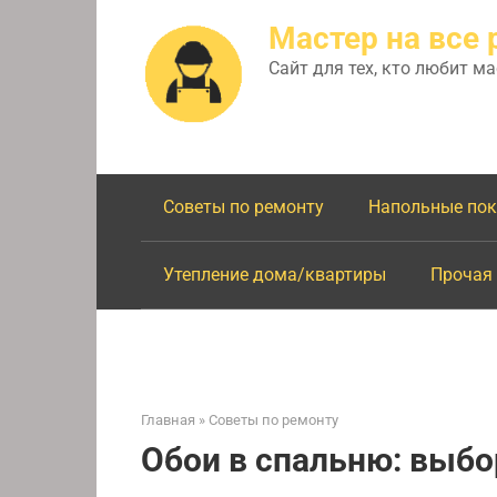
Перейти
Мастер на все 
к
контенту
Сайт для тех, кто любит м
Советы по ремонту
Напольные по
Утепление дома/квартиры
Прочая
Главная
»
Советы по ремонту
Обои в спальню: выбор