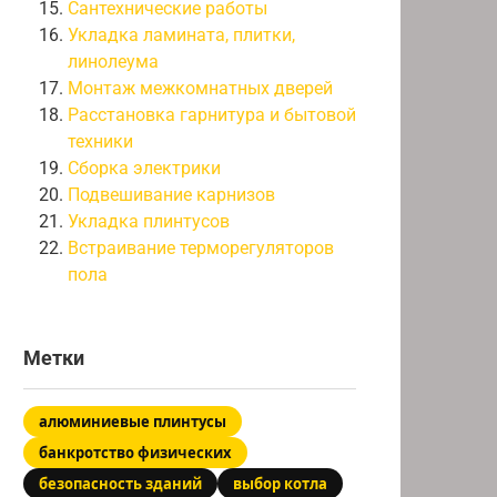
Сантехнические работы
Укладка ламината, плитки,
линолеума
Монтаж межкомнатных дверей
Расстановка гарнитура и бытовой
техники
Сборка электрики
Подвешивание карнизов
Укладка плинтусов
Встраивание терморегуляторов
пола
Метки
алюминиевые плинтусы
банкротство физических
безопасность зданий
выбор котла