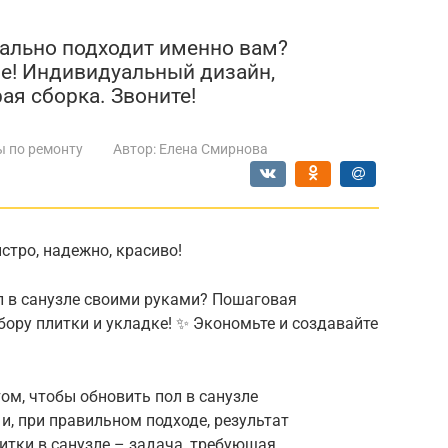
еально подходит именно вам?
ве! Индивидуальный дизайн,
ая сборка. Звоните!
ы по ремонту
Автор:
Елена Смирнова
ыстро, надежно, красиво!
пол в санузле своими руками? Пошаговая
бору плитки и укладке! ✨ Экономьте и создавайте
ом, чтобы обновить пол в санузле
и, при правильном подходе, результат
итки в санузле – задача, требующая