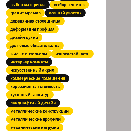
выбор материала
выбор решеток
гранит мрамор
дачный участок
деревянная столешница
деформация профиля
дизайн кухни
долговые обязательства
жилые интерьеры
износостойкость
интерьер комнаты
искусственный акрил
коммерческие помещения
коррозионная стойкость
кухонный гарнитур
ландшафтный дизайн
металлические конструкции
металлические профили
механические нагрузки