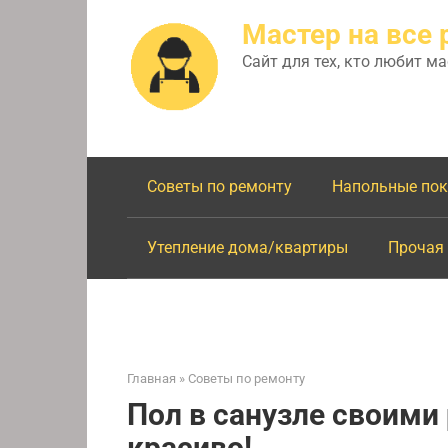
Перейти
Мастер на все 
к
контенту
Сайт для тех, кто любит м
Советы по ремонту
Напольные по
Утепление дома/квартиры
Прочая
Главная
»
Советы по ремонту
Пол в санузле своими
красиво!