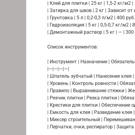
| Клей для плитки | 25 кг | 1,5-2 кг/м2 | 
| Затирка для швов | 2 кг | Зависит от 
| Грунтовка | 5 л | 0,2-0,3 л/м2 | 400 руб. 
| Гидроизоляция | 5 кг | 0,5-0,7 кг/м2 | 8
| Демонтажный раствор | 5 кг | — | 300 р
Список инструментов:
| Инструмент | Назначение | Обязател
|—|—|—|—|
| Шпатель зубчатый | Нанесение клея | 
| Уровень | Контроль ровности | Обязат
| Правило | Выравнивание стяжки | Жел
| Резчик плитки | Резка плитки | Обязат
| Крестики для плитки | Обеспечение о
| Емкость для клея | Разведение клея |
| Миксер строительный | Перемешивани
| Перчатки, очки, респиратор | Защита |