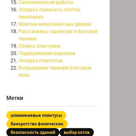
Сантехнические работы
Укладка ламината, плитки,
линолеума
Монтаж межкомнатных дверей
Расстановка гарнитура и бытовой
техники
Сборка электрики
Подвешивание карнизов
Укладка плинтусов
Встраивание терморегуляторов
пола
Метки
алюминиевые плинтусы
банкротство физических
безопасность зданий
выбор котла