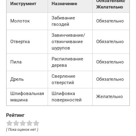
Обязательно/
Инструмент
Назначение
Желательно
Забивание
Молоток
Обязательно
гвоздей
Завинчивание/
Отвертка
отвинчивание
Обязательно
шурупов
Распиливание
Пила
Обязательно
дерева
Сверление
Дрель
Обязательно
отверстий
Шлифовальная
Шлифовка
Желательно
машина
поверхностей
Рейтинг
( Пока оценок нет )