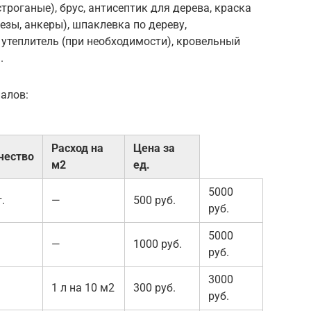
троганые), брус, антисептик для дерева, краска
резы, анкеры), шпаклевка по дереву,
утеплитель (при необходимости), кровельный
.
алов:
Расход на
Цена за
чество
м2
ед.
5000
.
—
500 руб.
руб.
5000
—
1000 руб.
руб.
3000
1 л на 10 м2
300 руб.
руб.