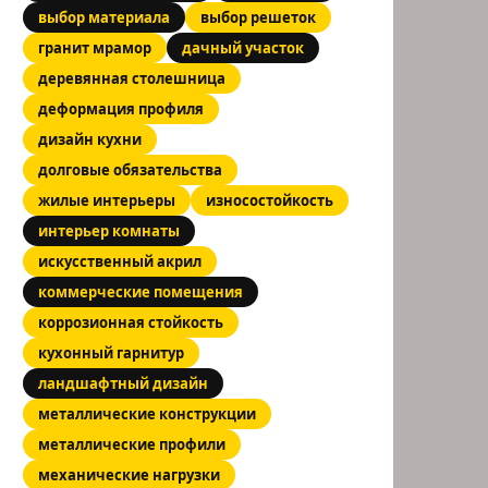
выбор материала
выбор решеток
гранит мрамор
дачный участок
деревянная столешница
деформация профиля
дизайн кухни
долговые обязательства
жилые интерьеры
износостойкость
интерьер комнаты
искусственный акрил
коммерческие помещения
коррозионная стойкость
кухонный гарнитур
ландшафтный дизайн
металлические конструкции
металлические профили
механические нагрузки