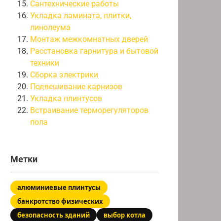
Сантехнические работы
Укладка ламината, плитки,
линолеума
Монтаж межкомнатных дверей
Расстановка гарнитура и бытовой
техники
Сборка электрики
Подвешивание карнизов
Укладка плинтусов
Встраивание терморегуляторов
пола
Метки
алюминиевые плинтусы
банкротство физических
безопасность зданий
выбор котла