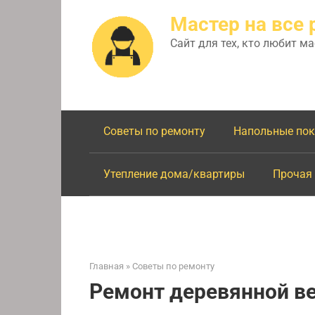
Перейти
Мастер на все 
к
контенту
Сайт для тех, кто любит м
Советы по ремонту
Напольные по
Утепление дома/квартиры
Прочая
Главная
»
Советы по ремонту
Ремонт деревянной в