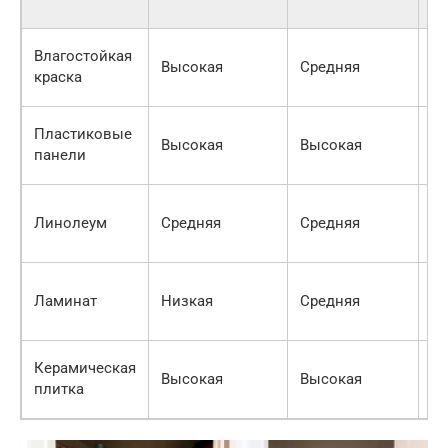
м2
30
Влагостойкая
Высокая
Средняя
50
краска
ру
50
Пластиковые
Высокая
Высокая
80
панели
ру
40
Линолеум
Средняя
Средняя
70
ру
60
Ламинат
Низкая
Средняя
10
ру
80
Керамическая
Высокая
Высокая
15
плитка
ру