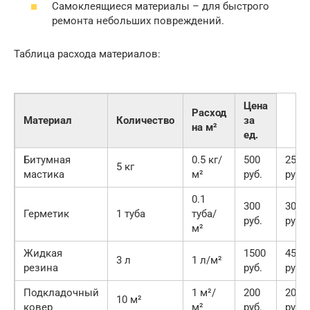
Самоклеящиеся материалы – для быстрого
ремонта небольших повреждений.
Таблица расхода материалов:
Цена
Расход
Материал
Количество
за
на м²
ед.
Битумная
0.5 кг/
500
2500
5 кг
мастика
м²
руб.
руб.
0.1
300
300
Герметик
1 туба
туба/
руб.
руб.
м²
Жидкая
1500
4500
3 л
1 л/м²
резина
руб.
руб.
Подкладочный
1 м²/
200
2000
10 м²
ковер
м²
руб.
руб.