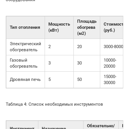
Площадь
Мощность
Стоимость
Тип отопления
обогрева
(кВт)
(руб.)
(м2)
Электрический
2
20
3000-8000
обогреватель
Газовый
10000-
3
30
обогреватель
20000
15000-
Дровяная печь
5
50
30000
Таблица 4: Список необходимых инструментов
Обязательно/
Це
Инструмент
Назначение