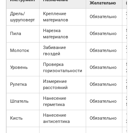
Желательно
(ру
Дрель/
Крепление
300
Обязательно
шуруповерт
материалов
100
Нарезка
500
Пила
Обязательно
материалов
200
Забивание
300
Молоток
Обязательно
гвоздей
100
Проверка
500
Уровень
Обязательно
горизонтальности
200
Измерение
200
Рулетка
Обязательно
расстояний
500
Нанесение
200
Шпатель
Обязательно
герметика
500
Нанесение
100
Кисть
Обязательно
антисептика
300
100