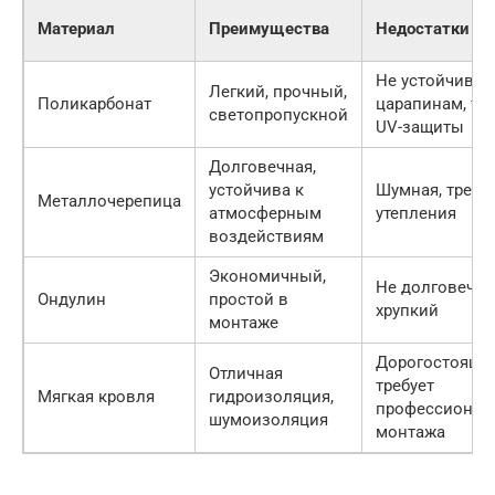
Материал
Преимущества
Недостатки
Не устойчив к
Легкий, прочный,
Поликарбонат
царапинам, тр
светопропускной
UV-защиты
Долговечная,
устойчива к
Шумная, требу
Металлочерепица
атмосферным
утепления
воздействиям
Экономичный,
Не долговечны
Ондулин
простой в
хрупкий
монтаже
Дорогостоящая
Отличная
требует
Мягкая кровля
гидроизоляция,
профессионал
шумоизоляция
монтажа