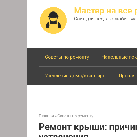
Перейти
Мастер на все 
к
контенту
Сайт для тех, кто любит м
Советы по ремонту
Напольные по
Утепление дома/квартиры
Прочая
Главная
»
Советы по ремонту
Ремонт крыши: причи
устранения