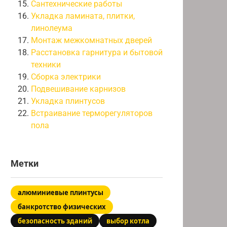
Сантехнические работы
Укладка ламината, плитки,
линолеума
Монтаж межкомнатных дверей
Расстановка гарнитура и бытовой
техники
Сборка электрики
Подвешивание карнизов
Укладка плинтусов
Встраивание терморегуляторов
пола
Метки
алюминиевые плинтусы
банкротство физических
безопасность зданий
выбор котла