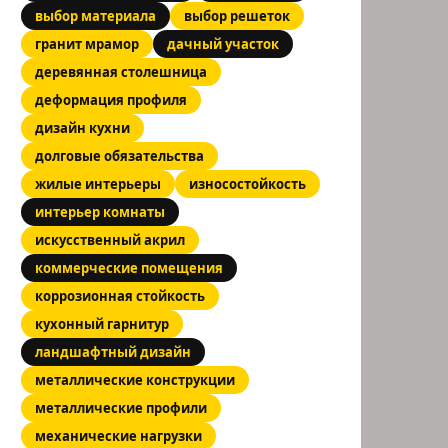
выбор материала
выбор решеток
гранит мрамор
дачный участок
деревянная столешница
деформация профиля
дизайн кухни
долговые обязательства
жилые интерьеры
износостойкость
интерьер комнаты
искусственный акрил
коммерческие помещения
коррозионная стойкость
кухонный гарнитур
ландшафтный дизайн
металлические конструкции
металлические профили
механические нагрузки