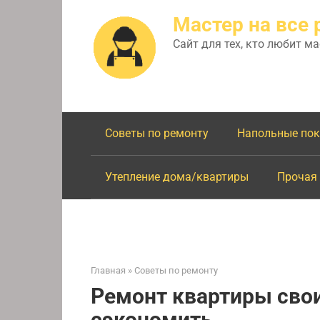
Перейти
Мастер на все 
к
контенту
Сайт для тех, кто любит м
Советы по ремонту
Напольные по
Утепление дома/квартиры
Прочая
Главная
»
Советы по ремонту
Ремонт квартиры свои
сэкономить