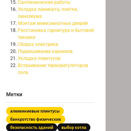
Сантехнические работы
Укладка ламината, плитки,
линолеума
Монтаж межкомнатных дверей
Расстановка гарнитура и бытовой
техники
Сборка электрики
Подвешивание карнизов
Укладка плинтусов
Встраивание терморегуляторов
пола
Метки
алюминиевые плинтусы
банкротство физических
безопасность зданий
выбор котла