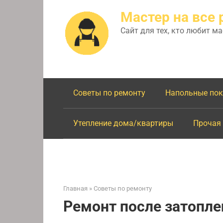
Перейти
Мастер на все 
к
контенту
Сайт для тех, кто любит м
Советы по ремонту
Напольные по
Утепление дома/квартиры
Прочая
Главная
»
Советы по ремонту
Ремонт после затопле