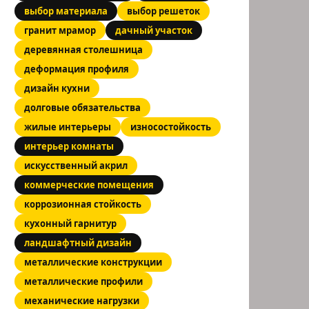
выбор материала
выбор решеток
гранит мрамор
дачный участок
деревянная столешница
деформация профиля
дизайн кухни
долговые обязательства
жилые интерьеры
износостойкость
интерьер комнаты
искусственный акрил
коммерческие помещения
коррозионная стойкость
кухонный гарнитур
ландшафтный дизайн
металлические конструкции
металлические профили
механические нагрузки