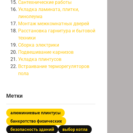
Сантехнические работы
Укладка ламината, плитки,
линолеума
Монтаж межкомнатных дверей
Расстановка гарнитура и бытовой
техники
Сборка электрики
Подвешивание карнизов
Укладка плинтусов
Встраивание терморегуляторов
пола
Метки
алюминиевые плинтусы
банкротство физических
безопасность зданий
выбор котла