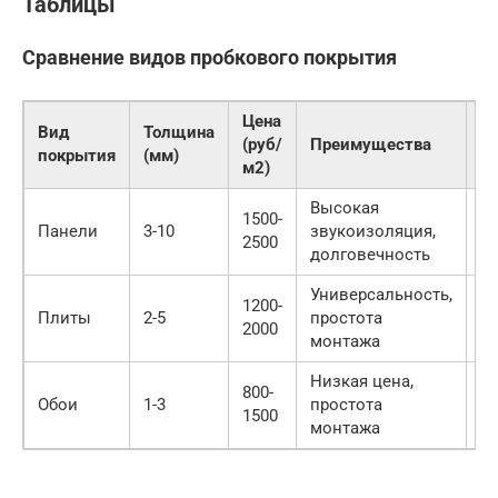
Таблицы
Сравнение видов пробкового покрытия
Цена
Вид
Толщина
(руб/
Преимущества
Н
покрытия
(мм)
м2)
Высокая
1500-
Б
Панели
3-10
звукоизоляция,
2500
ц
долговечность
Универсальность,
Т
1200-
Плиты
2-5
простота
т
2000
монтажа
п
Низкая цена,
800-
М
Обои
1-3
простота
1500
з
монтажа