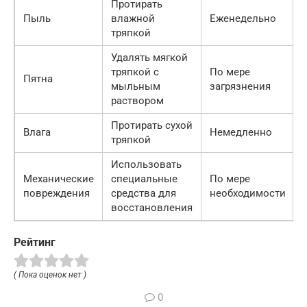
Протирать
Пыль
влажной
Еженедельно
тряпкой
Удалять мягкой
тряпкой с
По мере
Пятна
мыльным
загрязнения
раствором
Протирать сухой
Влага
Немедленно
тряпкой
Использовать
Механические
специальные
По мере
повреждения
средства для
необходимости
восстановления
Рейтинг
( Пока оценок нет )
0