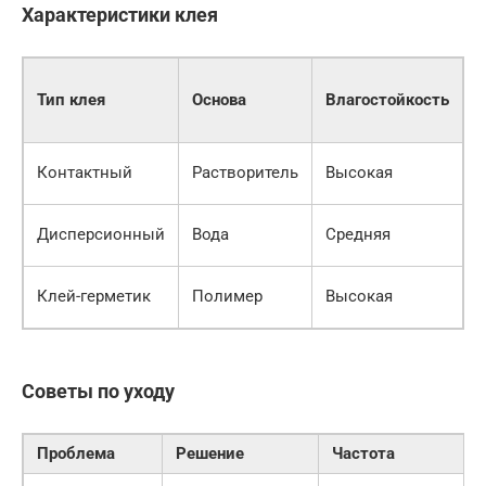
Характеристики клея
В
Тип клея
Основа
Влагостойкость
в
(
Контактный
Растворитель
Высокая
2
Дисперсионный
Вода
Средняя
6
Клей-герметик
Полимер
Высокая
8
Советы по уходу
Проблема
Решение
Частота