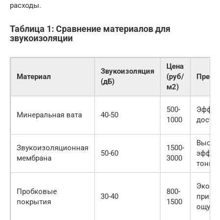
расходы.
Таблица 1: Сравнение материалов для
звукоизоляции
Цена
Звукоизоляция
Материал
(руб/
Преим
(дБ)
м2)
500-
Эффек
Минеральная вата
40-50
1000
досту
Высок
Звукоизоляционная
1500-
50-60
эффек
мембрана
3000
тонка
Эколо
Пробковые
800-
30-40
прият
покрытия
1500
ощупь