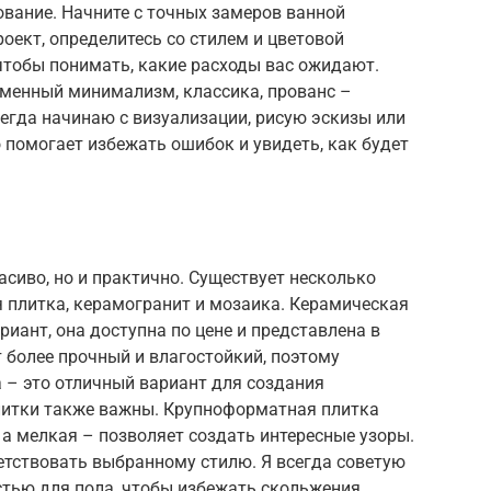
вание. Начните с точных замеров ванной
оект, определитесь со стилем и цветовой
чтобы понимать, какие расходы вас ожидают.
менный минимализм, классика, прованс –
сегда начинаю с визуализации, рисую эскизы или
помогает избежать ошибок и увидеть, как будет
асиво, но и практично. Существует несколько
 плитка, керамогранит и мозаика. Керамическая
иант, она доступна по цене и представлена в
 более прочный и влагостойкий, поэтому
 – это отличный вариант для создания
литки также важны. Крупноформатная плитка
 а мелкая – позволяет создать интересные узоры.
етствовать выбранному стилю. Я всегда советую
стью для пола, чтобы избежать скольжения.