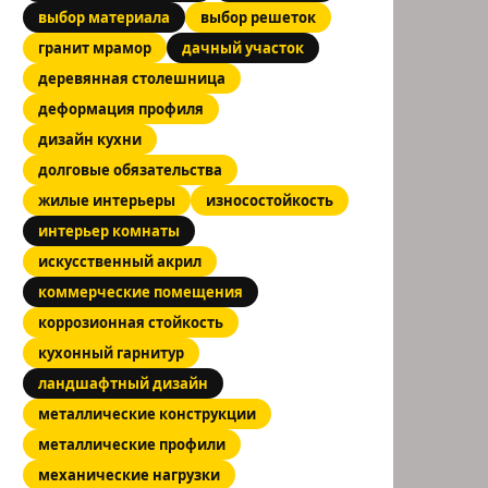
выбор материала
выбор решеток
гранит мрамор
дачный участок
деревянная столешница
деформация профиля
дизайн кухни
долговые обязательства
жилые интерьеры
износостойкость
интерьер комнаты
искусственный акрил
коммерческие помещения
коррозионная стойкость
кухонный гарнитур
ландшафтный дизайн
металлические конструкции
металлические профили
механические нагрузки