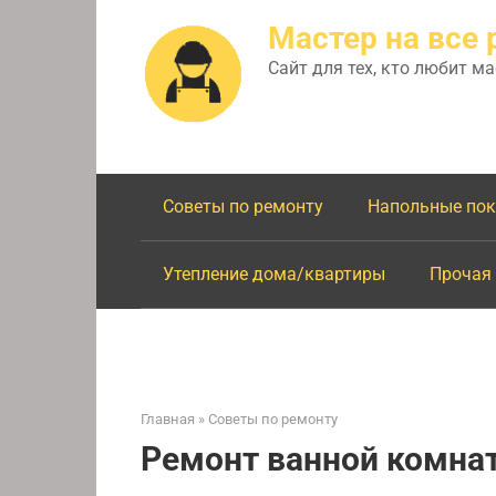
Перейти
Мастер на все 
к
контенту
Сайт для тех, кто любит м
Советы по ремонту
Напольные по
Утепление дома/квартиры
Прочая
Главная
»
Советы по ремонту
Ремонт ванной комна