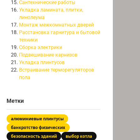
Сантехнические работы
Укладка ламината, плитки,
линолеума
Монтаж межкомнатных дверей
Расстановка гарнитура и бытовой
техники
Сборка электрики
Подвешивание карнизов
Укладка плинтусов
Встраивание терморегуляторов
пола
Метки
алюминиевые плинтусы
банкротство физических
безопасность зданий
выбор котла