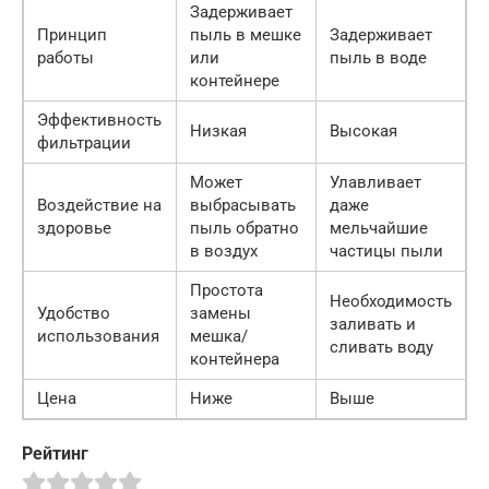
Задерживает
Принцип
пыль в мешке
Задерживает
работы
или
пыль в воде
контейнере
Эффективность
Низкая
Высокая
фильтрации
Может
Улавливает
Воздействие на
выбрасывать
даже
здоровье
пыль обратно
мельчайшие
в воздух
частицы пыли
Простота
Необходимость
Удобство
замены
заливать и
использования
мешка/
сливать воду
контейнера
Цена
Ниже
Выше
Рейтинг