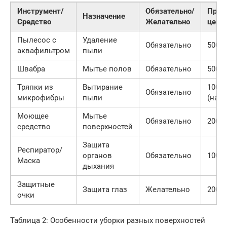
Инструмент/
Обязательно/
Прим
Назначение
Средство
Желательно
цена 
Пылесос с
Удаление
Обязательно
5000-
аквафильтром
пыли
Швабра
Мытье полов
Обязательно
500-2
Тряпки из
Вытирание
100-5
Обязательно
микрофибры
пыли
(набо
Моющее
Мытье
Обязательно
200-1
средство
поверхностей
Защита
Респиратор/
органов
Обязательно
100-5
Маска
дыхания
Защитные
Защита глаз
Желательно
200-8
очки
Таблица 2: Особенности уборки разных поверхностей