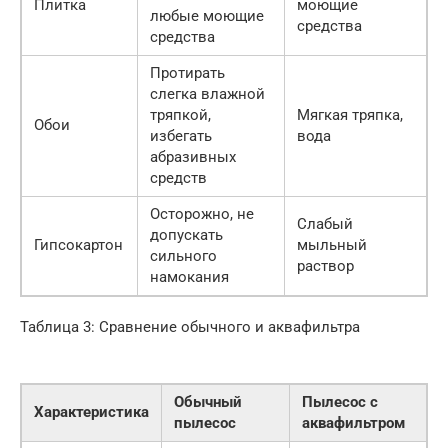
Плитка
моющие
любые моющие
средства
средства
Протирать
слегка влажной
тряпкой,
Мягкая тряпка,
Обои
избегать
вода
абразивных
средств
Осторожно, не
Слабый
допускать
Гипсокартон
мыльный
сильного
раствор
намокания
Таблица 3: Сравнение обычного и аквафильтра
Обычный
Пылесос с
Характеристика
пылесос
аквафильтром