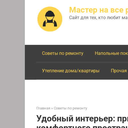
Перейти
Мастер на все 
к
контенту
Сайт для тех, кто любит м
Советы по ремонту
Напольные по
Утепление дома/квартиры
Прочая
Главная
»
Советы по ремонту
Удобный интерьер: п
комфортного простра