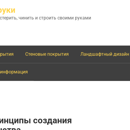
руки
астерить, чинить и строить своими руками
крытия
Стеновые покрытия
Ландшафтный дизайн
 информация
ринципы создания
нства