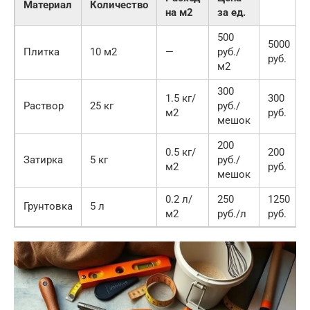
Материал
Количество
на м2
за ед.
500
5000
Плитка
10 м2
—
руб./
руб.
м2
300
1.5 кг/
300
Раствор
25 кг
руб./
м2
руб.
мешок
200
0.5 кг/
200
Затирка
5 кг
руб./
м2
руб.
мешок
0.2 л/
250
1250
Грунтовка
5 л
м2
руб./л
руб.