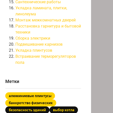
Сантехнические работы
Укладка ламината, плитки,
линолеума
Монтаж межкомнатных дверей
Расстановка гарнитура и бытовой
техники
Сборка электрики
Подвешивание карнизов
Укладка плинтусов
Встраивание терморегуляторов
пола
Метки
алюминиевые плинтусы
банкротство физических
безопасность зданий
выбор котла