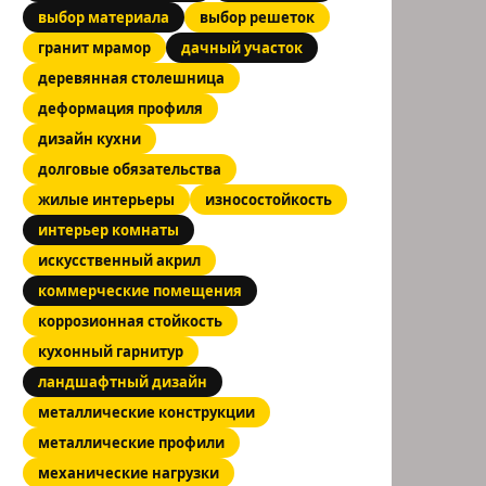
выбор материала
выбор решеток
гранит мрамор
дачный участок
деревянная столешница
деформация профиля
дизайн кухни
долговые обязательства
жилые интерьеры
износостойкость
интерьер комнаты
искусственный акрил
коммерческие помещения
коррозионная стойкость
кухонный гарнитур
ландшафтный дизайн
металлические конструкции
металлические профили
механические нагрузки