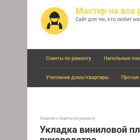
Перейти
Мастер на все 
к
контенту
Сайт для тех, кто любит м
Советы по ремонту
Напольные по
Утепление дома/квартиры
Прочая
Главная
»
Советы по ремонту
Укладка виниловой пл
руководство