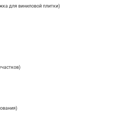
жка для виниловой плитки)
участков)
нования)