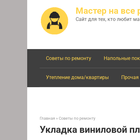
Перейти
Мастер на все 
к
контенту
Сайт для тех, кто любит м
Советы по ремонту
Напольные по
Утепление дома/квартиры
Прочая
Главная
»
Советы по ремонту
Укладка виниловой п