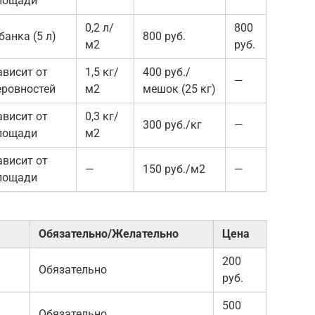
лощади
0,2 л/
800
банка (5 л)
800 руб.
м2
руб.
ависит от
1,5 кг/
400 руб./
—
еровностей
м2
мешок (25 кг)
ависит от
0,3 кг/
300 руб./кг
—
лощади
м2
ависит от
—
150 руб./м2
—
лощади
Обязательно/Желательно
Цена
200
Обязательно
руб.
500
Обязательно