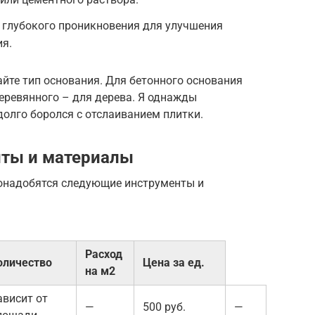
у глубокого проникновения для улучшения
ия.
йте тип основания. Для бетонного основания
деревянного – для дерева. Я однажды
долго боролся с отслаиванием плитки.
ты и материалы
онадобятся следующие инструменты и
Расход
оличество
Цена за ед.
на м2
ависит от
—
500 руб.
—