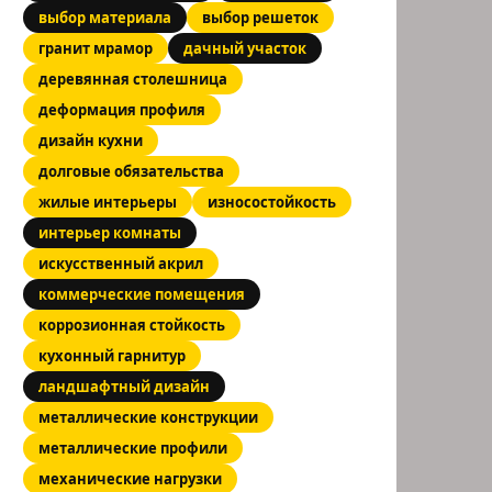
выбор материала
выбор решеток
гранит мрамор
дачный участок
деревянная столешница
деформация профиля
дизайн кухни
долговые обязательства
жилые интерьеры
износостойкость
интерьер комнаты
искусственный акрил
коммерческие помещения
коррозионная стойкость
кухонный гарнитур
ландшафтный дизайн
металлические конструкции
металлические профили
механические нагрузки