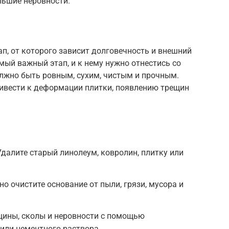
льшие неровности.
п, от которого зависит долговечность и внешний
амый важный этап, и к нему нужно отнестись со
олжно быть ровным, сухим, чистым и прочным.
ивести к деформации плитки, появлению трещин
далите старый линолеум, ковролин, плитку или
о очистите основание от пыли, грязи, мусора и
щины, сколы и неровности с помощью
ли цементного раствора.