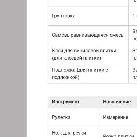
п
Грунтовка
1 
З
Самовыравнивающаяся смесь
н
Клей для виниловой плитки
З
(для клеевой плитки)
п
Подложка (для плитки с
З
подложкой)
п
Инструмент
Назначение
Рулетка
Измерение
Нож для резки
Резка плитки