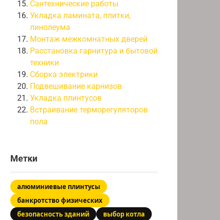
Сантехнические работы
Укладка ламината, плитки,
линолеума
Монтаж межкомнатных дверей
Расстановка гарнитура и бытовой
техники
Сборка электрики
Подвешивание карнизов
Укладка плинтусов
Встраивание терморегуляторов
пола
Метки
алюминиевые плинтусы
банкротство физических
безопасность зданий
выбор котла