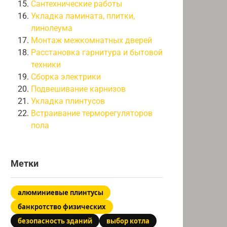
Сантехнические работы
Укладка ламината, плитки,
линолеума
Монтаж межкомнатных дверей
Расстановка гарнитура и бытовой
техники
Сборка электрики
Подвешивание карнизов
Укладка плинтусов
Встраивание терморегуляторов
пола
Метки
алюминиевые плинтусы
банкротство физических
безопасность зданий
выбор котла