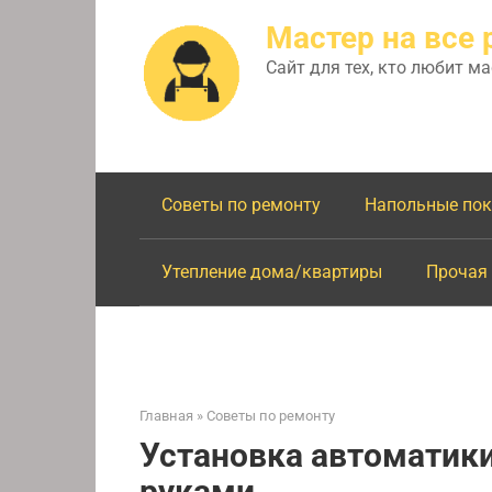
Перейти
Мастер на все 
к
контенту
Сайт для тех, кто любит м
Советы по ремонту
Напольные по
Утепление дома/квартиры
Прочая
Главная
»
Советы по ремонту
Установка автоматики
руками