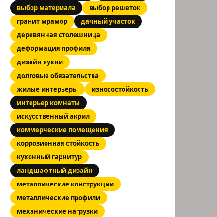
выбор материала
выбор решеток
гранит мрамор
дачный участок
деревянная столешница
деформация профиля
дизайн кухни
долговые обязательства
жилые интерьеры
износостойкость
интерьер комнаты
искусственный акрил
коммерческие помещения
коррозионная стойкость
кухонный гарнитур
ландшафтный дизайн
металлические конструкции
металлические профили
механические нагрузки