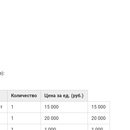
):
Количество
Цена за ед. (руб.)
от
1
15 000
15 000
1
20 000
20 000
1
1 000
1 000