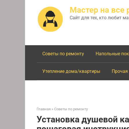
Перейти
Мастер на все 
к
контенту
Сайт для тех, кто любит м
Советы по ремонту
Напольные по
Утепление дома/квартиры
Прочая
Главная
»
Советы по ремонту
Установка душевой к
пошаговая инструкци