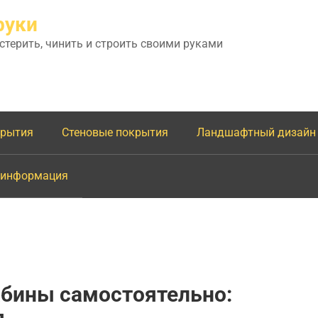
руки
астерить, чинить и строить своими руками
крытия
Стеновые покрытия
Ландшафтный дизайн
 информация
абины самостоятельно:
я