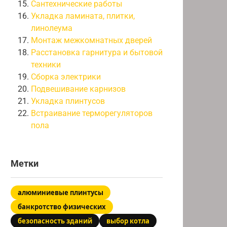
Сантехнические работы
Укладка ламината, плитки,
линолеума
Монтаж межкомнатных дверей
Расстановка гарнитура и бытовой
техники
Сборка электрики
Подвешивание карнизов
Укладка плинтусов
Встраивание терморегуляторов
пола
Метки
алюминиевые плинтусы
банкротство физических
безопасность зданий
выбор котла