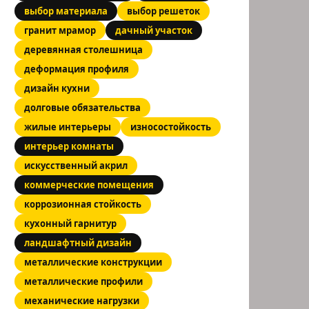
выбор материала
выбор решеток
гранит мрамор
дачный участок
деревянная столешница
деформация профиля
дизайн кухни
долговые обязательства
жилые интерьеры
износостойкость
интерьер комнаты
искусственный акрил
коммерческие помещения
коррозионная стойкость
кухонный гарнитур
ландшафтный дизайн
металлические конструкции
металлические профили
механические нагрузки